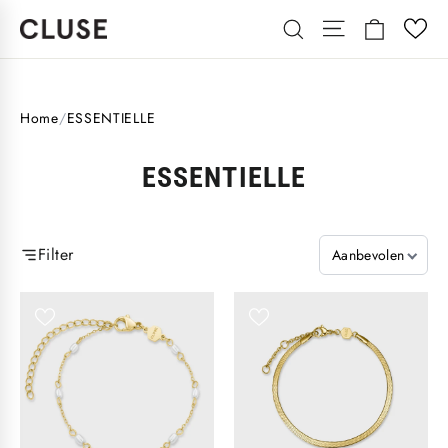
Skip
Winkelm
Site navigatio
Search
to
content
Home
/
ESSENTIELLE
ESSENTIELLE
Filter
Aanbevolen